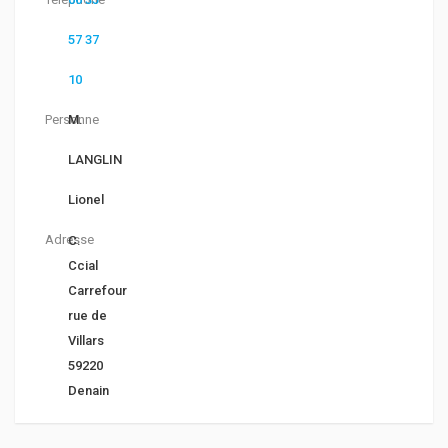
57 37
10
Personne
M.
LANGLIN
Lionel
Adresse
C.
Ccial
Carrefour
rue de
Villars
59220
Denain