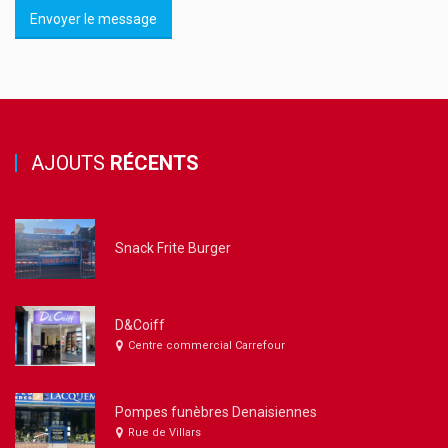
Envoyer le message
AJOUTS
RÉCENTS
Snack Frite Burger
D&Coiff
Centre commercial Carrefour
Pompes funèbres Denaisiennes
Rue de Villars