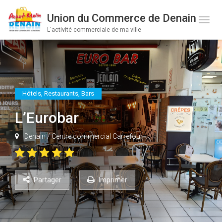
Union du Commerce de Denain
Toge 
L'activité commerciale de ma ville
Hôtels, Restaurants, Bars
L’Eurobar
Denain
/
Centre commercial Carrefour
Partager
Imprimer