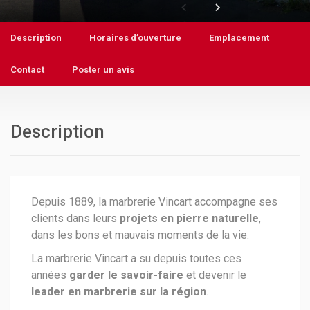
Description
Horaires d’ouverture
Emplacement
Contact
Poster un avis
Description
Depuis 1889, la marbrerie Vincart accompagne ses
clients dans leurs
projets en pierre naturelle
,
dans les bons et mauvais moments de la vie.
La marbrerie Vincart a su depuis toutes ces
années
garder le savoir-faire
et devenir le
leader en marbrerie sur la région
.