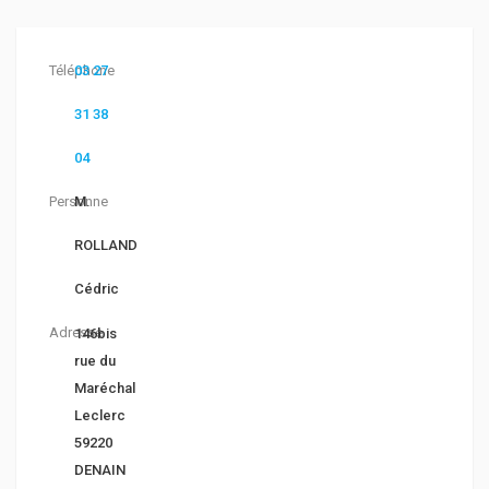
Téléphone
03 27
31 38
04
Personne
M.
ROLLAND
Cédric
Adresse
146bis
rue du
Maréchal
Leclerc
59220
DENAIN