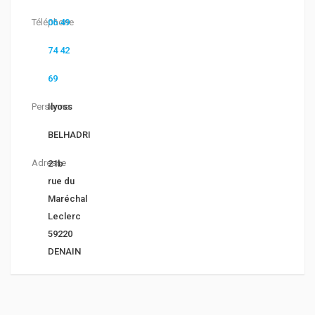
Téléphone
06 49
74 42
69
Personne
Ilyoss
BELHADRI
Adresse
21b
rue du
Maréchal
Leclerc
59220
DENAIN