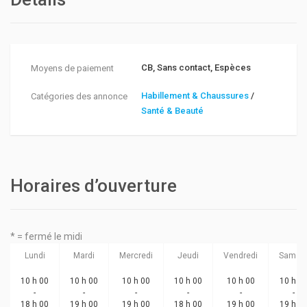
CB, Sans contact, Espèces
Moyens de paiement
Habillement & Chaussures
/
Catégories des annonce
Santé & Beauté
Horaires d’ouverture
* = fermé le midi
Lundi
Mardi
Mercredi
Jeudi
Vendredi
Samed
10 h 00
10 h 00
10 h 00
10 h 00
10 h 00
10 h 0
-
-
-
-
-
-
18 h 00
19 h 00
19 h 00
18 h 00
19 h 00
19 h 0