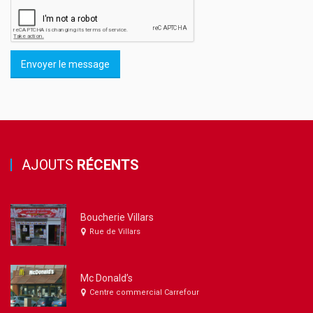
Envoyer le message
AJOUTS
RÉCENTS
Boucherie Villars
Rue de Villars
Mc Donald’s
Centre commercial Carrefour