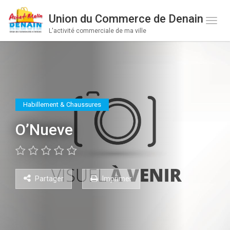
Union du Commerce de Denain
Toge 
L'activité commerciale de ma ville
Habillement & Chaussures
O’Nueve
Partager
Imprimer