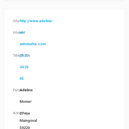
Site
http://www.adeline-
Internet
et-
antoinette.com
Téléphone
03 27
44 26
65
Personne
Adeline
Monier
Adresse
27 rue
Maingoval
59220