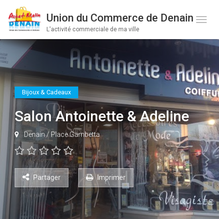
Union du Commerce de Denain
Toge 
L'activité commerciale de ma ville
Bijoux & Cadeaux
Salon Antoinette & Adeline
Denain
/
Place Gambetta
Partager
Imprimer