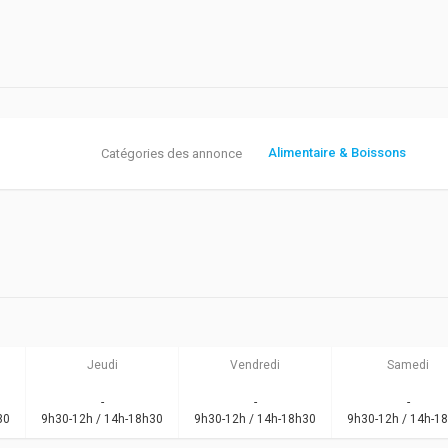
Alimentaire & Boissons
Catégories des annonce
Jeudi
Vendredi
Samedi
-
-
-
30
9h30-12h / 14h-18h30
9h30-12h / 14h-18h30
9h30-12h / 14h-1