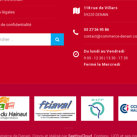
118 rue de Villars
 légales
59220 DENAIN
 de confidentialité
03 27 36 95 86
contact@commerce-denain.c
Du lundi au Vendredi
9:00 - 12:30 | 13:30 - 17:30
Fermé le Mercredi
erce de Denain. Conçu et réalisé par
SeeYouCloud
. Contenu : UCD et ses 