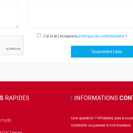
J’ai lu et j’accepte la
politique de confidentialité
*
NS
RAPIDES
INFORMATIONS
CON
Une question ? N'hésitez pas à nou
r l’UCD
contacter ou passer à nos bureaux.
à l’UC Denain