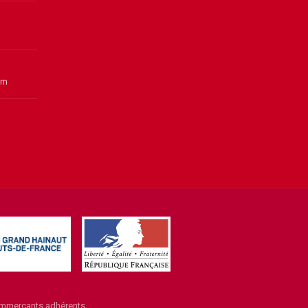
om
commerçants adhérents