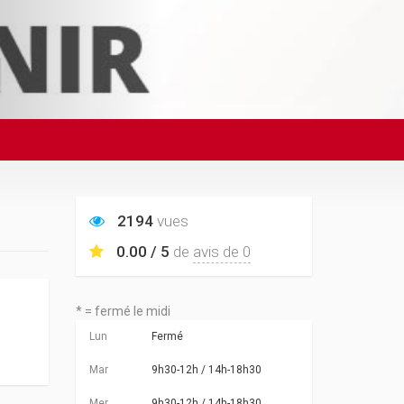
2194
vues
0.00 / 5
de
avis de 0
* = fermé le midi
Lun
Fermé
Mar
9h30-12h / 14h-18h30
Mer
9h30-12h / 14h-18h30