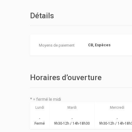
Détails
CB, Espèces
Moyens de paiement
Horaires d’ouverture
* = fermé le midi
Lundi
Mardi
Mercredi
-
-
-
Fermé
9h30-12h / 14h-18h30
9h30-12h / 14h-18h