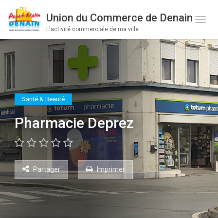
Union du Commerce de Denain
Toge 
L'activité commerciale de ma ville
Santé & Beauté
Pharmacie Deprez
Partager
Imprimer