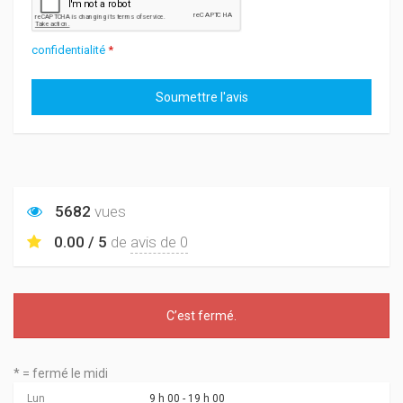
confidentialité
*
5682
vues
0.00 / 5
de
avis de 0
C’est
fermé
.
* = fermé le midi
Lun
9 h 00 - 19 h 00