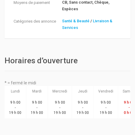
CB, Sans contact, Chèque,
Moyens de paiement
Espèces
Santé & Beauté
/
Livraison &
Catégories des annonce
Services
Horaires d’ouverture
* = fermé le midi
Lundi
Mardi
Mercredi
Jeudi
Vendredi
Samed
9 h 00
9 h 00
9 h 00
9 h 00
9 h 00
9 h 00
-
-
-
-
-
-
19 h 00
19 h 00
19 h 00
19 h 00
19 h 00
0 h 00