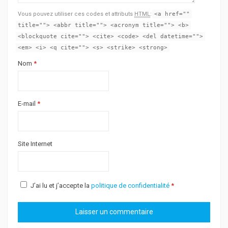
Vous pouvez utiliser ces codes et attributs
HTML
:
<a href=""
title=""> <abbr title=""> <acronym title=""> <b>
<blockquote cite=""> <cite> <code> <del datetime="">
<em> <i> <q cite=""> <s> <strike> <strong>
Nom
*
E-mail
*
Site Internet
J’ai lu et j’accepte la
politique de confidentialité
*