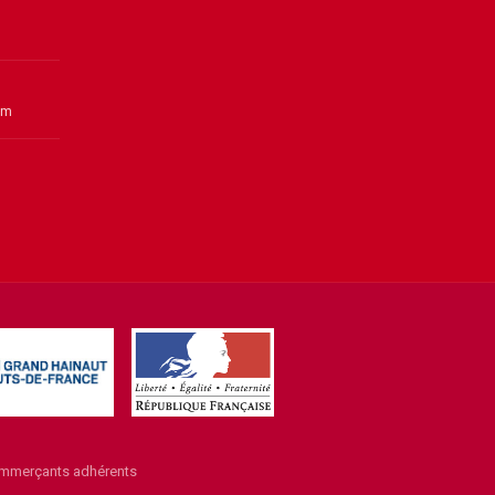
om
commerçants adhérents