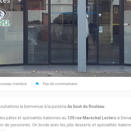
ouveau membre
Pas de commentaire
souhaitons la bienvenue à la pizzeria
Au bout du Rouleau
.
s pâtes et spécialités italiennes au
130 rue Maréchal Leclerc
à Denai
bien de personnes. On brode avec les jolis desserts et spécialités itali