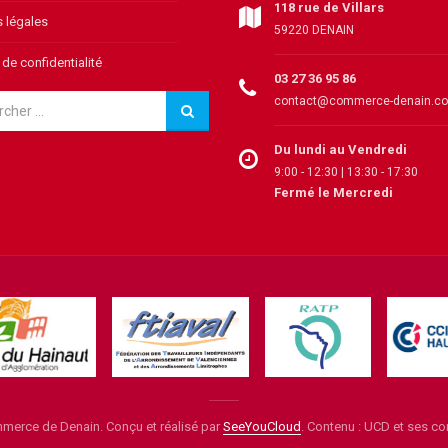
118 rue de Villars
 légales
59220 DENAIN
 de confidentialité
03 27 36 95 86
contact@commerce-denain.c
Du lundi au Vendredi
9:00 - 12:30 | 13:30 - 17:30
Fermé le Mercredi
erce de Denain. Conçu et réalisé par
SeeYouCloud
. Contenu : UCD et ses 