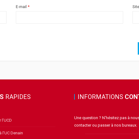
E-mail
*
Sit
NS
RAPIDES
INFORMATIONS
CON
Une question ? N'hésitez pas à nou
r l’UCD
contacter ou passer à nos bureaux.
à l’UC Denain