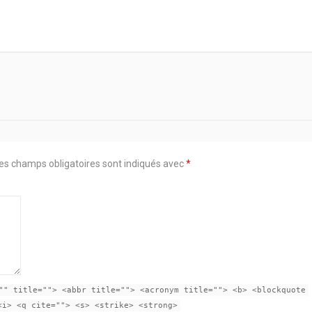
es champs obligatoires sont indiqués avec
*
"" title=""> <abbr title=""> <acronym title=""> <b> <blockquote
<i> <q cite=""> <s> <strike> <strong>