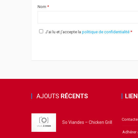
Nom
*
J’ai lu et j’accepte la
politique de confidentialité
*
AJOUTS
RÉCENTS
LIE
Contacte
So Viandes – Chicken Grill
Adhérer 