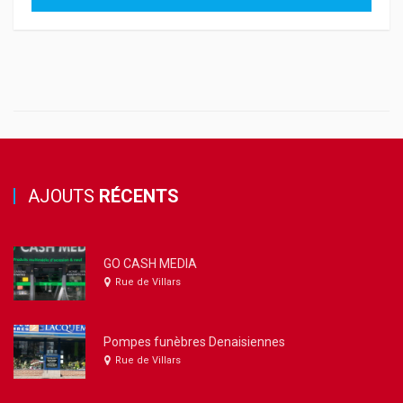
AJOUTS
RÉCENTS
GO CASH MEDIA
Rue de Villars
Pompes funèbres Denaisiennes
Rue de Villars