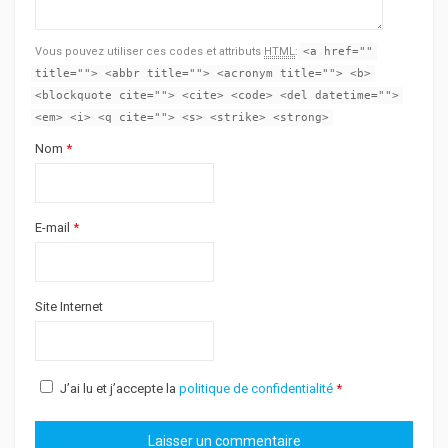
Vous pouvez utiliser ces codes et attributs
HTML
:
<a href=""
title=""> <abbr title=""> <acronym title=""> <b>
<blockquote cite=""> <cite> <code> <del datetime="">
<em> <i> <q cite=""> <s> <strike> <strong>
Nom
*
E-mail
*
Site Internet
J’ai lu et j’accepte la
politique de confidentialité
*