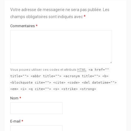
Votre adresse de messagerie ne sera pas publiée.
Les
champs obligatoires sont indiqués avec
*
Commentaires
*
Vous pouvez utiliser ces codes et attributs
HTML
:
<a href=""
title=""> <abbr title=""> <acronym title=""> <b>
<blockquote cite=""> <cite> <code> <del datetime="">
<em> <i> <q cite=""> <s> <strike> <strong>
Nom
*
E-mail
*