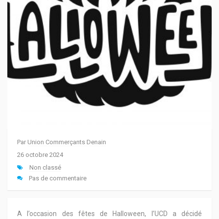
Par
Union Commerçants Denain
26 octobre 2024
Non classé
Pas de commentaire
A l’occasion des fêtes de Halloween, l’UCD a décidé