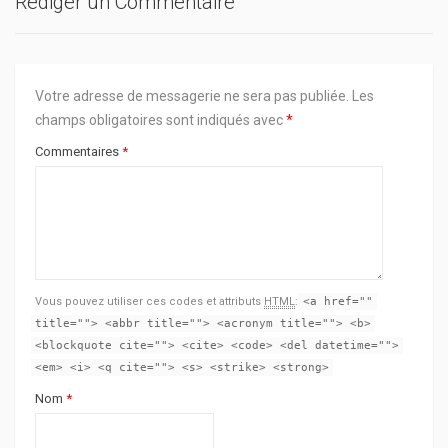
Rédiger un Commentaire
Votre adresse de messagerie ne sera pas publiée.
Les
champs obligatoires sont indiqués avec
*
Commentaires
*
Vous pouvez utiliser ces codes et attributs
HTML
:
<a href=""
title=""> <abbr title=""> <acronym title=""> <b>
<blockquote cite=""> <cite> <code> <del datetime="">
<em> <i> <q cite=""> <s> <strike> <strong>
Nom
*