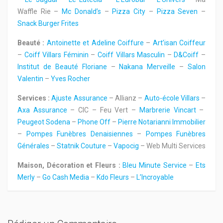
Waffle Rie –
Mc Donald’s
–
Pizza City
–
Pizza Seven
–
Snack Burger Frites
Beauté :
Antoinette et Adeline Coiffure
–
Art’isan Coiffeur
–
Coiff Villars Féminin
–
Coiff Villars Masculin
–
D&Coiff
–
Institut de Beauté Floriane
–
Nakana Merveille
–
Salon
Valentin
–
Yves Rocher
Services :
Ajuste Assurance
– Allianz –
Auto-école Villars
–
Axa Assurance
– CIC – Feu Vert –
Marbrerie Vincart
–
Peugeot Sodena
–
Phone Off
–
Pierre Notarianni Immobilier
–
Pompes Funèbres Denaisiennes
–
Pompes Funèbres
Générales
–
Statnik Couture
–
Vapocig
– Web Multi Services
Maison, Décoration et Fleurs :
Bleu Minute Service
–
Ets
Merly
–
Go Cash Media
–
Kdo Fleurs
–
L’Incroyable