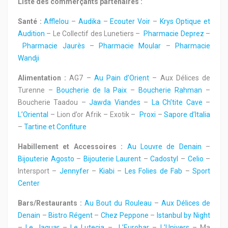
Liste des commerçants partenaires :
Santé :
Afflelou
–
Audika
–
Ecouter Voir
–
Krys Optique et
Audition
– Le Collectif des Lunetiers –
Pharmacie Deprez
–
Pharmacie Jaurès
–
Pharmacie Moular
–
Pharmacie
Wandji
Alimentation :
AG7 –
Au Pain d’Orient
– Aux Délices de
Turenne –
Boucherie de la Paix
–
Boucherie Rahman
–
Boucherie Taadou –
Jawda Viandes
–
La Ch’tite Cave
–
L’Oriental
– Lion d’or Afrik – Exotik –
Proxi
–
Sapore d’Italia
–
Tartine et Confiture
Habillement et Accessoires :
Au Louvre de Denain
–
Bijouterie Agosto
–
Bijouterie Laurent
–
Cadostyl
–
Celio
–
Intersport –
Jennyfer
–
Kiabi
–
Les Folies de Fab
–
Sport
Center
Bars/Restaurants :
Au Bout du Rouleau
–
Aux Délices de
Denain
–
Bistro Régent
–
Chez Peppone
–
Istanbul by Night
–
Le Jaguar
–
Le Lutecia
–
L’Eurobar
–
L’Univers
– Ma